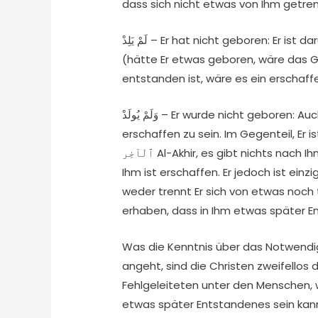
dass sich nicht etwas von Ihm getren
لَمْ يَلِدْ – Er hat nicht geboren: Er ist darüber erhaben, einen erschaffenen Teil zu haben
(hätte Er etwas geboren, wäre das Ge
entstanden ist, wäre es ein erschaffe
وَلَمْ يُولَدْ – Er wurde nicht geboren: Auch ist Er darüber erhaben, später entstanden und
erschaffen zu sein. Im Gegenteil, Er ist ٱلْأَوَّل Al-Awwal, es gibt nichts vor Ihm, 
ٱلْآخِر Al-Akhir, es gibt nichts nach Ihm. Er ist es, Der alles erschaffen hat; alles außer
Ihm ist erschaffen. Er jedoch ist einzi
weder trennt Er sich von etwas noch 
erhaben, dass in Ihm etwas später E
Was die Kenntnis über das Notwendig
angeht, sind die Christen zweifello
Fehlgeleiteten unter den Menschen, we
etwas später Entstandenes sein kann.