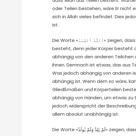
dass Allah aus Teilen besteht. Würd
oder Teilen bestehen, wäre Er nicht e
sich in Allah vieles befindet. Dies je
ist.
Die Worte »ٱللّٰهُ ٱلصَّمَدُ« zeigen, dass Allah keinesfalls aus Gliedmaßen und Teilen
besteht, denn jeder Körper besteht a
abhängig von den anderen Teilchen 
ihnen. Demnach ist etwas, das aus T
Was jedoch abhängig von anderen ist
abhängig ist. Wenn dem so wäre, kan
Gliedßmaßen und Körperteilen beste
abhängig von Händen, um etwas zu t
jedoch widerspricht der Beschreibung
allem absolut unabhängig ist.
Die Worte »لَمْ يَلِدْ وَلَمْ يُولَدْ« zeigen, dass Er einzig und nicht getrennt von etwas ist sowie