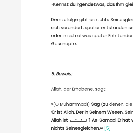
»
Kennst du irgendetwas, das Ihm gle
Demzufolge gibt es nichts Seinesgleic
sich verändert, später entstanden se
oder in sich etwas später Entstanden
Geschöpfe.
5. Beweis:
Allah, der Erhabene, sagt:
»
(O Muhammad!)
Sag
(zu denen, die
›Er ist Allah, Der in Seinem Wesen, Se
Allah ist
ٱلـصَّـمَـد
As-Samad. Er hat 
nichts Seinesgleichen
.‹«
[5]