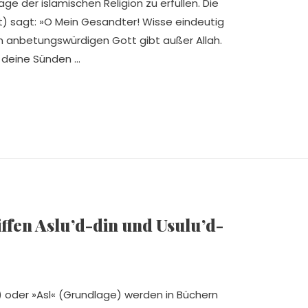
lage der islamischen Religion zu erfüllen. Die
swt) sagt: »O Mein Gesandter! Wisse eindeutig
en anbetungswürdigen Gott gibt außer Allah.
 deine Sünden …
iffen Aslu’d-din und Usulu’d-
) oder »Asl« (Grundlage) werden in Büchern