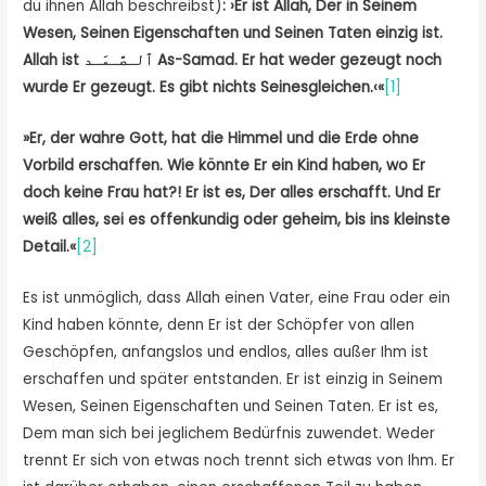
du ihnen Allah beschreibst)
:
›
Er ist Allah, Der in Seinem
Wesen, Seinen Eigenschaften und Seinen Taten einzig ist.
Allah ist
ٱلـصَّـمَـد
As-Samad. Er hat weder gezeugt noch
wurde Er gezeugt.
Es gibt nichts Seinesgleichen
.
‹«
[1]
»Er, der wahre Gott, hat die Himmel und die Erde ohne
Vorbild erschaffen. Wie könnte Er ein Kind haben, wo Er
doch keine Frau hat?! Er ist es, Der alles erschafft. Und Er
weiß alles, sei es offenkundig oder geheim, bis ins kleinste
Detail.«
[2]
Es ist unmöglich, dass Allah einen Vater, eine Frau oder ein
Kind haben könnte, denn Er ist der Schöpfer von allen
Geschöpfen, anfangslos und endlos, alles außer Ihm ist
erschaffen und später entstanden. Er ist einzig in Seinem
Wesen, Seinen Eigenschaften und Seinen Taten. Er ist es,
Dem man sich bei jeglichem Bedürfnis zuwendet. Weder
trennt Er sich von etwas noch trennt sich etwas von Ihm. Er