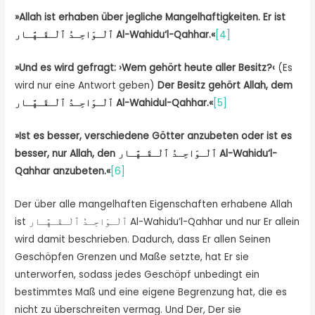
»
Allah ist erhaben über jegliche Mangelhaftigkeiten. Er ist
ٱلْـوَاحِـدُ ٱلْـقَـهَّـار
Al-Wahidu‘l-Qahhar.
«
[4]
»
Und es wird gefragt:
›
Wem gehört heute aller Besitz?
‹
(Es
wird nur eine Antwort geben)
Der Besitz gehört Allah, dem
ٱلْـوَاحِـدُ ٱلْـقَـهَّـار
Al-Wahidul-Qahhar.
«
[5]
»
Ist es besser, verschiedene Götter anzubeten oder ist es
besser, nur Allah, den
ٱلْـوَاحِـدُ ٱلْـقَـهَّـار
Al-Wahidu‘l-
Qahhar anzubeten.
«
[6]
Der über alle mangelhaften Eigenschaften erhabene Allah
ist ٱلْـوَاحِـدُ ٱلْـقَـهَّـار Al-Wahidu’l-Qahhar und nur Er allein
wird damit beschrieben. Dadurch, dass Er allen Seinen
Geschöpfen Grenzen und Maße setzte, hat Er sie
unterworfen, sodass jedes Geschöpf unbedingt ein
bestimmtes Maß und eine eigene Begrenzung hat, die es
nicht zu überschreiten vermag. Und Der, Der sie