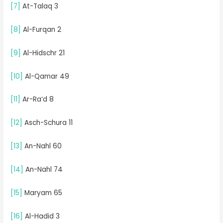
[7]
At-Talaq 3
[8]
Al-Furqan 2
[9]
Al-Hidschr 21
[10]
Al-Qamar 49
[11]
Ar-Ra‘d 8
[12]
Asch-Schura 11
[13]
An-Nahl 60
[14]
An-Nahl 74
[15]
Maryam 65
[16]
Al-Hadid 3