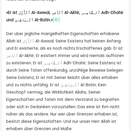
»
Er ist
ٱلْأَوَّل
Al-Awwal,
ٱلْآخِر
Al-Akhir,
ٱلـظَّاهِـر
Adh-Dhahir
und
ٱلْـبَاطِـن
Al-Batin.
«
[16]
Der über jegliche mangelhaften Eigenschaften erhabene
Allah ist ٱلْأَوَّل Al-Awwal; Seine Existenz hat keinen Anfang
und Er existierte, als es noch nichts Erschaffenes gab. Er ist
ٱلْآخِر Al-Akhir; Er existiert immer und wird niemals aufhören
zu existieren. Er ist ٱلـظَّاهِـر Adh-Dhahir; Seine Existenz ist
durch Seine Taten offenkundig, unzählige Beweise belegen
Seine Existenz, Er ist mit Seiner Macht über alles erhaben
und zu nichts unfähig. Er ist ٱلْـبَاطِـن Al-Batin; Kein
Geschöpf vermag, die Wirklichkeit Allahs, Seiner
Eigenschaften und Taten mit dem Verstand zu begreifen
oder sich in Gedanken vorzustellen. Das eine ist Ihm nicht
näher als das andere. Nur wer über Grenzen erhaben ist,
besitzt diese Eigenschaften. Und nur unser Herr Allah ist
erhaben über Grenzen und Maße.