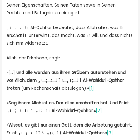
Seinen Eigenschaften, Seinen Taten sowie in Seinen
Rechten und Befugnissen einzig ist.
ٱلْـقَـهَّـار Al-Qahhar bedeutet, dass Allah alles, was Er
erschafft, unterwirft, das macht, was Er will, und dass nichts
sich Ihm widersetzt.
Allah, der Erhabene, sagt:
»
[…]
und alle werden aus ihren Gräbern auferstehen und
vor Allah, dem
ٱلْـوَاحِـدُ ٱلْـقَـهَّـار
Al-Wahidu’l-Qahhar
treten
(um Rechenschaft abzulegen)
.«
[1]
»
Sag ihnen: Allah ist es, Der alles erschaffen hat. Und Er ist
ٱلْـوَاحِـدُ ٱلْـقَـهَّـار
Al-Wahidu‘l-Qahhar.
«
[2]
»
Wisset, es gibt nur einen Gott, dem die Anbetung gebührt.
Er ist
ٱلْـوَاحِـدُ ٱلْـقَـهَّـار
Al-Wahidu‘l-Qahhar.
«
[3]