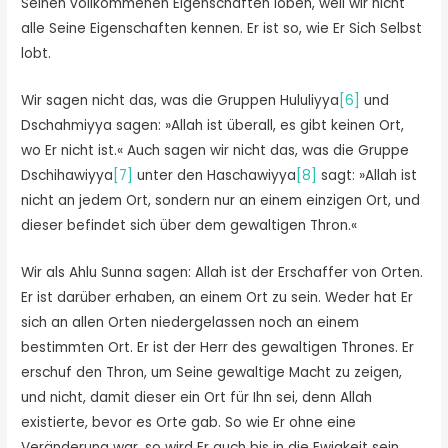
Seinen vollkommenen Eigenschaften loben, weil wir nicht
alle Seine Eigenschaften kennen. Er ist so, wie Er Sich Selbst
lobt.
Wir sagen nicht das, was die Gruppen Hululiyya
[6]
und
Dschahmiyya sagen: »Allah ist überall, es gibt keinen Ort,
wo Er nicht ist.« Auch sagen wir nicht das, was die Gruppe
Dschihawiyya
[7]
unter den Haschawiyya
[8]
sagt: »Allah ist
nicht an jedem Ort, sondern nur an einem einzigen Ort, und
dieser befindet sich über dem gewaltigen Thron.«
Wir als Ahlu Sunna sagen: Allah ist der Erschaffer von Orten.
Er ist darüber erhaben, an einem Ort zu sein. Weder hat Er
sich an allen Orten niedergelassen noch an einem
bestimmten Ort. Er ist der Herr des gewaltigen Thrones. Er
erschuf den Thron, um Seine gewaltige Macht zu zeigen,
und nicht, damit dieser ein Ort für Ihn sei, denn Allah
existierte, bevor es Orte gab. So wie Er ohne eine
Veränderung war, so wird Er auch bis in die Ewigkeit sein.