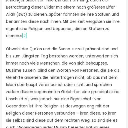
Anhänger Bilder von ihnen, in der Hoffnung, durch die
Betrachtung dieser Bilder mit einem noch größeren Eifer
Allah (swt) zu dienen. Später formten sie ihre Statuen und
benannten diese nach ihnen. Mit der Zeit vergaßen sie ihre
eigentliche Religion und begannen, diesen Statuen zu
dienen.«
[2]
Obwohl der Qur’an und die Sunna zurzeit präsent sind und
bis zum Jüngsten Tag bestehen werden, unterwerfen sich
immer noch viele Menschen, die von sich behaupten,
Muslime zu sein, blind den Worten von Personen, die sie als
Gelehrte ansehen. Sie hinterfragen nicht, ob das mit dem
Islam überhaupt vereinbar ist oder nicht, und sprechen
zudem diesen sogenannten Gelehrten eine grundsätzliche
Unschuld zu, was jedoch nur eine Eigenschaft von
Gesandten ist. Ihre Religion ist deswegen eng mit der
Religion dieser Personen verbunden – irren diese, so irren
sie selbst; sind diese auf dem rechten Weg, so sind sie es
auch. Wohingegen jeder Muslim bei jeder Fatwa eines