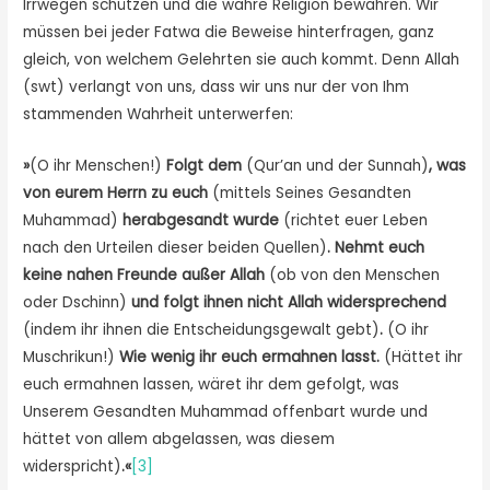
Irrwegen schützen und die wahre Religion bewahren. Wir
müssen bei jeder Fatwa die Beweise hinterfragen, ganz
gleich, von welchem Gelehrten sie auch kommt. Denn Allah
(swt) verlangt von uns, dass wir uns nur der von Ihm
stammenden Wahrheit unterwerfen:
»
(O ihr Menschen!)
Folgt dem
(Qur’an und der Sunnah)
, was
von eurem Herrn zu euch
(mittels Seines Gesandten
Muhammad)
herabgesandt wurde
(richtet euer Leben
nach den Urteilen dieser beiden Quellen)
. Nehmt euch
keine nahen Freunde außer Allah
(ob von den Menschen
oder Dschinn)
und folgt ihnen nicht Allah widersprechend
(indem ihr ihnen die Entscheidungsgewalt gebt)
.
(O ihr
Muschrikun!)
Wie wenig ihr euch ermahnen lasst.
(Hättet ihr
euch ermahnen lassen, wäret ihr dem gefolgt, was
Unserem Gesandten Muhammad offenbart wurde und
hättet von allem abgelassen, was diesem
widerspricht)
.«
[3]