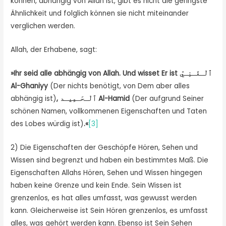
können, abhängig von Allah ist, gibt es nicht die geringste
Ähnlichkeit und folglich können sie nicht miteinander
verglichen werden.
Allah, der Erhabene, sagt:
»Ihr seid alle abhängig von Allah. Und wisset Er ist
ٱلْـغَـنِـيّ
Al-Ghaniyy
(Der nichts benötigt, von Dem aber alles
abhängig ist)
,
ٱلْـحَـمِيـد
Al-Hamid
(Der aufgrund Seiner
schönen Namen, vollkommenen Eigenschaften und Taten
des Lobes würdig ist)
.«
[3]
2) Die Eigenschaften der Geschöpfe Hören, Sehen und
Wissen sind begrenzt und haben ein bestimmtes Maß. Die
Eigenschaften Allahs Hören, Sehen und Wissen hingegen
haben keine Grenze und kein Ende. Sein Wissen ist
grenzenlos, es hat alles umfasst, was gewusst werden
kann. Gleicherweise ist Sein Hören grenzenlos, es umfasst
alles, was gehört werden kann. Ebenso ist Sein Sehen