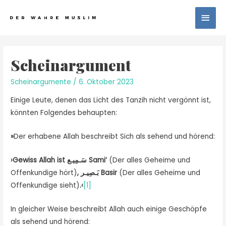
Scheinargument
Scheinargumente
/
6. Oktober 2023
Einige Leute, denen das Licht des Tanzih nicht vergönnt ist,
könnten Folgendes behaupten:
»
Der erhabene Allah beschreibt Sich als sehend und hörend:
›
Gewiss Allah ist
سَـمِيـع
Sami‘
(Der alles Geheime und
Offenkundige hört)
,
بَـصِيـر
Basir
(Der alles Geheime und
Offenkundige sieht)
.
‹
[1]
In gleicher Weise beschreibt Allah auch einige Geschöpfe
als sehend und hörend: