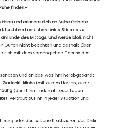
[3]
Ruhe finden.«
 Herrn und erinnere dich an Seine Gebote
hend, fürchtend und ohne deine Stimme zu
 am Ende des Mittags. Und werde bloß nicht
en Qur’an nicht beachten und deshalb über
 sie sich mit dem vergänglichen Genuss des
Gesandten und an das, was Ihm herabgesandt
! Gedenkt Allahs
(mit eurem Herzen, eurer
häufig
(dankt Ihm, indem ihr euer Leben
t, vertraut auf Ihn in jeder Situation und
nung oder das seltene Praktizieren des Dhikr