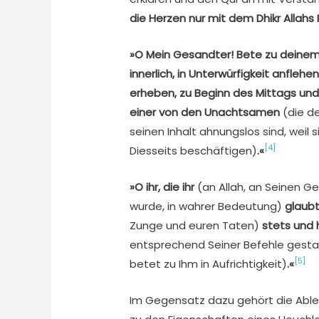
die Herzen nur mit dem Dhikr Allahs 
»O Mein Gesandter! Bete zu deinem
innerlich, in Unterwürfigkeit anfle
erheben, zu Beginn des Mittags und
einer von den Unachtsamen
(die d
seinen Inhalt ahnungslos sind, weil
[4]
Diesseits beschäftigen)
.«
»O ihr, die ihr
(an Allah, an Seinen 
wurde, in wahrer Bedeutung)
glaubt
Zunge und euren Taten)
stets und 
entsprechend Seiner Befehle gestalte
[5]
betet zu Ihm in Aufrichtigkeit)
.«
Im Gegensatz dazu gehört die Ableh