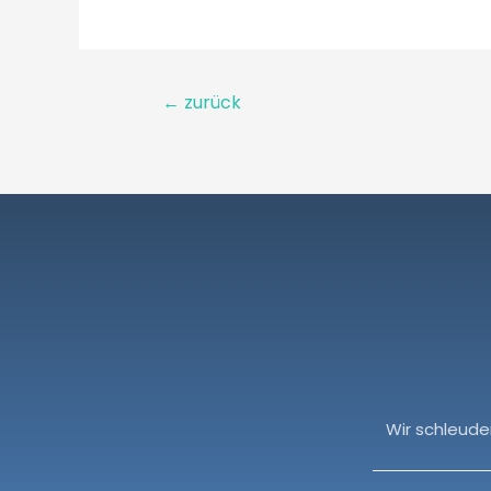
←
zurück
Wir schleude