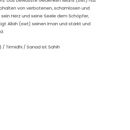
ers. Das bewusste Gedenken Allahs (swt) hat
 Abhalten von verbotenen, schamlosen und
r sein Herz und seine Seele dem Schöpfer,
stigt Allah (swt) seinen Iman und stärkt und
nd.
/ Tirmidhi / Sanad ist Sahih