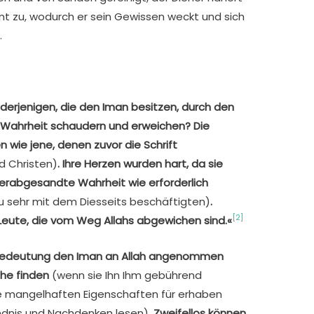
mt zu, wodurch er sein Gewissen weckt und sich
.
n derjenigen, die den Iman besitzen, durch den
e Wahrheit schaudern und erweichen? Die
n wie jene, denen zuvor die Schrift
d Christen)
. Ihre Herzen wurden hart, da sie
 herabgesandte Wahrheit wie erforderlich
 zu sehr mit dem Diesseits beschäftigten)
.
[2]
 Leute, die vom Weg Allahs abgewichen sind.«
er Bedeutung den Iman an Allah angenommen
uhe finden
(wenn sie Ihn Ihm gebührend
lle mangelhaften Eigenschaften für erhaben
ändnis und Nachdenken lesen)
. Zweifellos können