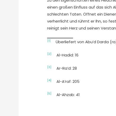
zu den Eigenschaften eines Heuchl
einen großen Einfluss auf das sich
schlechten Taten. Öffnet ein Diene
verherrlicht und rühmt er Ihn, so fe
reinigt sein Herz und seinen Versta
[1]
Überliefert von Abu’d Darda (ra) 
[2]
Al-Hadid: 16
[3]
Ar-Ra’d: 28
[4]
Al-A‘raf: 205
[5]
Al-Ahzab: 41