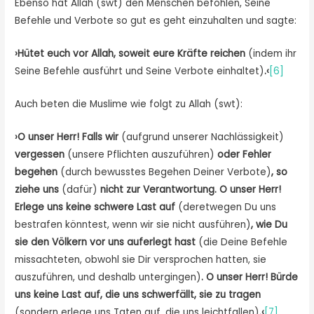
Ebenso hat Allah (swt) den Menschen befohlen, Seine
Befehle und Verbote so gut es geht einzuhalten und sagte:
›Hütet euch vor Allah, soweit eure Kräfte reichen
(indem ihr
Seine Befehle ausführt und Seine Verbote einhaltet)
.‹
[6]
Auch beten die Muslime wie folgt zu Allah (swt):
›O unser Herr! Falls wir
(aufgrund unserer Nachlässigkeit)
vergessen
(unsere Pflichten auszuführen)
oder Fehler
begehen
(durch bewusstes Begehen Deiner Verbote)
, so
ziehe uns
(dafür)
nicht zur Verantwortung. O unser Herr!
Erlege uns keine schwere Last auf
(deretwegen Du uns
bestrafen könntest, wenn wir sie nicht ausführen)
, wie Du
sie den Völkern vor uns auferlegt hast
(die Deine Befehle
missachteten, obwohl sie Dir versprochen hatten, sie
auszuführen, und deshalb untergingen)
. O unser Herr! Bürde
uns keine Last auf, die uns schwerfällt, sie zu tragen
(sondern erlege uns Taten auf, die uns leichtfallen)
.‹
[7]