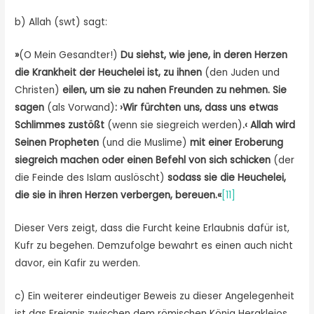
b) Allah (swt) sagt:
»
(O Mein Gesandter!)
Du siehst, wie jene, in deren Herzen
die Krankheit der Heuchelei ist, zu ihnen
(den Juden und
Christen)
eilen, um sie zu nahen Freunden zu nehmen. Sie
sagen
(als Vorwand)
: ›Wir fürchten uns, dass uns etwas
Schlimmes zustößt
(wenn sie siegreich werden)
.‹ Allah wird
Seinen Propheten
(und die Muslime)
mit einer Eroberung
siegreich machen oder einen Befehl von sich schicken
(der
die Feinde des Islam auslöscht)
sodass sie
die Heuchelei,
die sie in ihren Herzen verbergen, bereuen.«
[11]
Dieser Vers zeigt, dass die Furcht keine Erlaubnis dafür ist,
Kufr zu begehen. Demzufolge bewahrt es einen auch nicht
davor, ein Kafir zu werden.
c) Ein weiterer eindeutiger Beweis zu dieser Angelegenheit
ist das Ereignis zwischen dem römischen König Herakleios