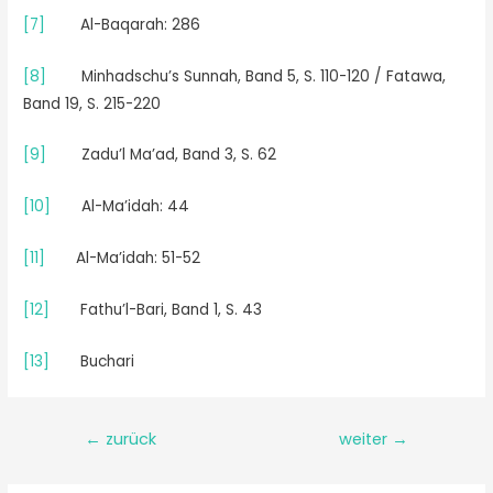
[7]
Al-Baqarah: 286
[8]
Minhadschu’s Sunnah, Band 5, S. 110-120 / Fatawa,
Band 19, S. 215-220
[9]
Zadu’l Ma’ad, Band 3, S. 62
[10]
Al-Ma’idah: 44
[11]
Al-Ma’idah: 51-52
[12]
Fathu’l-Bari, Band 1, S. 43
[13]
Buchari
←
zurück
weiter
→