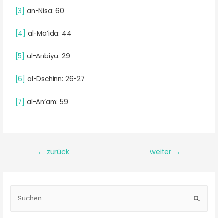
[3]
an-Nisa: 60
[4]
al-Ma’ida: 44
[5]
al-Anbiya: 29
[6]
al-Dschinn: 26-27
[7]
al-An’am: 59
←
zurück
weiter
→