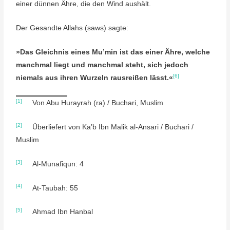
einer dünnen Ähre, die den Wind aushält.
Der Gesandte Allahs (saws) sagte:
»Das Gleichnis eines Mu’min ist das einer Ähre, welche
manchmal liegt und manchmal steht, sich jedoch
[6]
niemals aus ihren Wurzeln rausreißen lässt.«
[1]
Von Abu Hurayrah (ra) / Buchari, Muslim
[2]
Überliefert von Ka’b Ibn Malik al-Ansari / Buchari /
Muslim
[3]
Al-Munafiqun: 4
[4]
At-Taubah: 55
[5]
Ahmad Ibn Hanbal