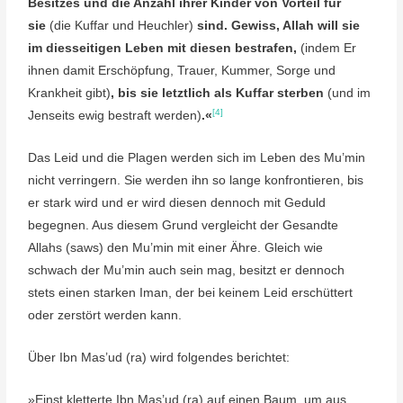
Besitzes und die Anzahl ihrer Kinder von Vorteil für
sie
(die Kuffar und Heuchler)
sind. Gewiss, Allah will sie
im diesseitigen Leben mit diesen bestrafen,
(indem Er
ihnen damit Erschöpfung, Trauer, Kummer, Sorge und
Krankheit gibt)
, bis sie letztlich als Kuffar sterben
(und im
[4]
Jenseits ewig bestraft werden)
.«
Das Leid und die Plagen werden sich im Leben des Mu’min
nicht verringern. Sie werden ihn so lange konfrontieren, bis
er stark wird und er wird diesen dennoch mit Geduld
begegnen. Aus diesem Grund vergleicht der Gesandte
Allahs (saws) den Mu’min mit einer Ähre. Gleich wie
schwach der Mu’min auch sein mag, besitzt er dennoch
stets einen starken Iman, der bei keinem Leid erschüttert
oder zerstört werden kann.
Über Ibn Mas’ud (ra) wird folgendes berichtet:
»Einst kletterte Ibn Mas’ud (ra) auf einen Baum, um aus