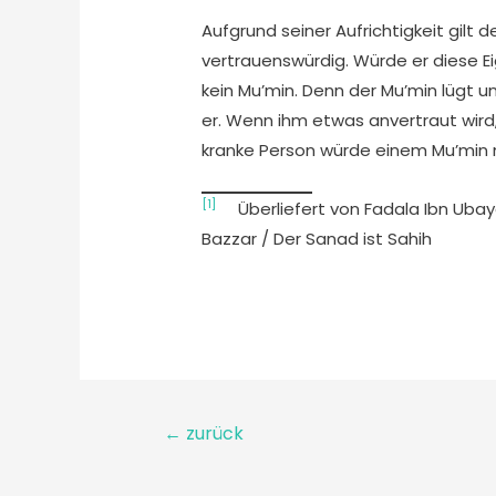
Aufgrund seiner Aufrichtigkeit gilt
vertrauenswürdig. Würde er diese E
kein Mu’min. Denn der Mu’min lügt u
er. Wenn ihm etwas anvertraut wird,
kranke Person würde einem Mu’min n
[1]
Überliefert von Fadala Ibn Ubayd
Bazzar / Der Sanad ist Sahih
←
zurück