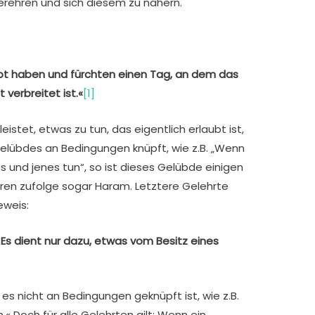
erehren und sich diesem zu nähern.
lobt haben und fürchten einen Tag, an dem das
 verbreitet ist.«
[1]
istet, etwas zu tun, das eigentlich erlaubt ist,
 Gelübdes an Bedingungen knüpft, wie z.B. „Wenn
eses und jenes tun“, so ist dieses Gelübde einigen
ren zufolge sogar Haram. Letztere Gelehrte
eweis:
Es dient nur dazu, etwas vom Besitz eines
 es nicht an Bedingungen geknüpft ist, wie z.B.
.« Doch für alle Gelehrten gilt: Wenn ein