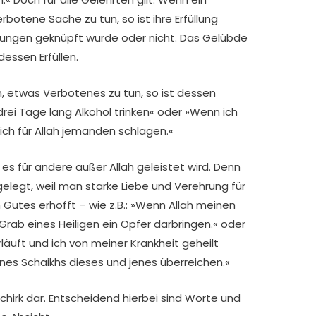
botene Sache zu tun, so ist ihre Erfüllung
ingungen geknüpft wurde oder nicht. Das Gelübde
dessen Erfüllen.
, etwas Verbotenes zu tun, so ist dessen
 drei Tage lang Alkohol trinken« oder »Wenn ich
h für Allah jemanden schlagen.«
 es für andere außer Allah geleistet wird. Denn
elegt, weil man starke Liebe und Verehrung für
Gutes erhofft – wie z.B.: »Wenn Allah meinen
Grab eines Heiligen ein Opfer darbringen.« oder
läuft und ich von meiner Krankheit geheilt
es Schaikhs dieses und jenes überreichen.«
Schirk dar. Entscheidend hierbei sind Worte und