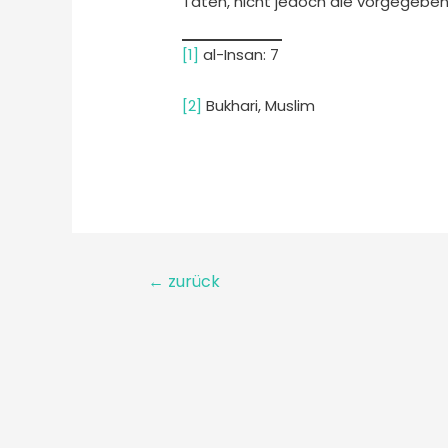
Taten, nicht jedoch die vorgegeben
[1]
al-Insan: 7
[2]
Bukhari, Muslim
←
zurück