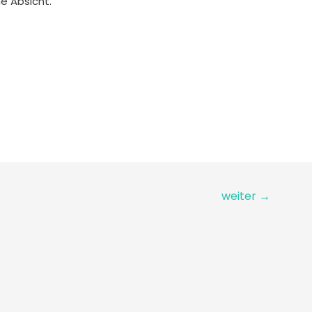
e Absicht.
weiter
→