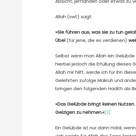
Absicht, jemanden oder etwas zu v
Allah (swt) sagt:
»Sie führen aus, was sie zu tun ge
Übel
(für jene, die es verdienen)
weit
Selbst wenn man Allah ein Gelübde le
hierbei jedoch die Erfüllung dieses
Allah mir hilft, werde ich für Ihn di
Gelehrten zufolge Makruh und ande
bringen den fol­genden Hadith als B
»Das Gelübde bringt keinen Nutzen. 
Geizigen zu nehmen.«
[2]
Ein Gelübde ist nur dann Halal, wenn
»Ich werde für Allah drei Tage fasten