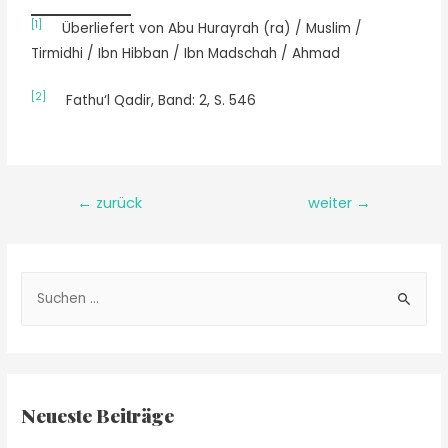
[1]
Überliefert von Abu Hurayrah (ra) / Muslim /
Tirmidhi / Ibn Hibban / Ibn Madschah / Ahmad
[2]
Fathu‘l Qadir, Band: 2, S. 546
←
zurück
weiter
→
Neueste Beiträge