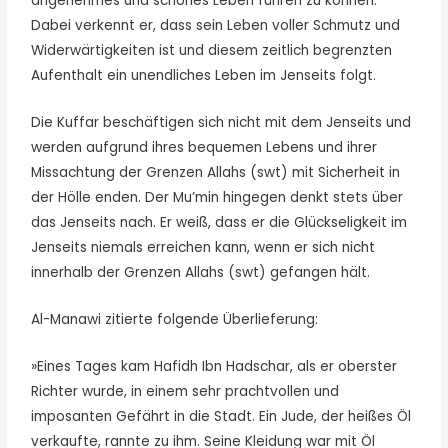
angenehmes und schönes Leben führen zu können.
Dabei verkennt er, dass sein Leben voller Schmutz und
Widerwärtigkeiten ist und diesem zeitlich begrenzten
Aufenthalt ein unendliches Leben im Jenseits folgt.
Die Kuffar beschäftigen sich nicht mit dem Jenseits und
werden aufgrund ihres bequemen Lebens und ihrer
Missachtung der Grenzen Allahs (swt) mit Sicherheit in
der Hölle enden. Der Mu’min hingegen denkt stets über
das Jenseits nach. Er weiß, dass er die Glückseligkeit im
Jenseits niemals erreichen kann, wenn er sich nicht
innerhalb der Grenzen Allahs (swt) gefangen hält.
Al-Manawi zitierte folgende Überlieferung:
»Eines Tages kam Hafidh Ibn Hadschar, als er oberster
Richter wurde, in einem sehr prachtvollen und
imposanten Gefährt in die Stadt. Ein Jude, der heißes Öl
verkaufte, rannte zu ihm. Seine Kleidung war mit Öl