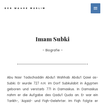
Imam Subki
– Biografie –
Abu Nasr Tadschaddin Abdu
‘
l Wahhab Abdu
‘
l Qawi a
s
-
Subki. Er wurde 727 n.H. im Dorf Subkulabit in Ägypten
geboren und verstarb 771 in Damaskus. In Damaskus
nahm er die Aufgabe des Qadu
‘
l Quda an. Er war ein
Tarikh-,
‘A
qaid- und Fiqh-Gelehrter. Im Fiqh folgte er